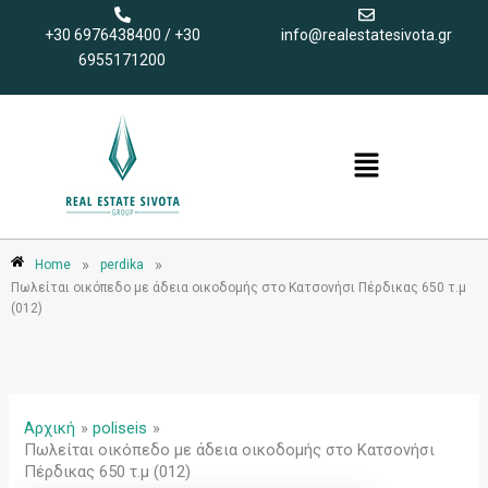
Μετάβαση
+30 6976438400 / +30
info@realestatesivota.gr
στο
6955171200
περιεχόμενο
Menu
»
»
Home
perdika
Πωλείται οικόπεδο με άδεια οικοδομής στο Κατσονήσι Πέρδικας 650 τ.μ
(012)
Αρχική
poliseis
Πωλείται οικόπεδο με άδεια οικοδομής στο Κατσονήσι
Πέρδικας 650 τ.μ (012)