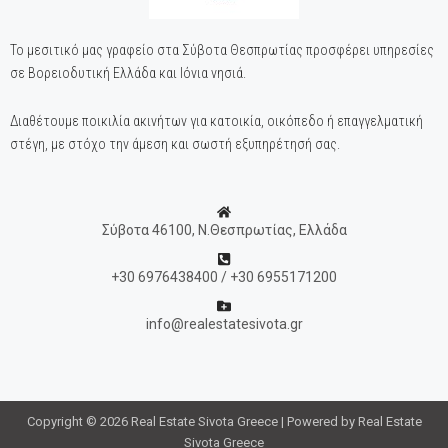
Το μεσιτικό μας γραφείο στα Σύβοτα Θεσπρωτίας προσφέρει υπηρεσίες
σε Βορειοδυτική Ελλάδα και Ιόνια νησιά.
Διαθέτουμε ποικιλία ακινήτων για κατοικία, οικόπεδο ή επαγγελματική
στέγη, με στόχο την άμεση και σωστή εξυπηρέτησή σας.
Σύβοτα 46100, Ν.Θεσπρωτίας, Ελλάδα
+30 6976438400 / +30 6955171200
info@realestatesivota.gr
Copyright © 2026 Real Estate Sivota Greece | Powered by Real Estate
Sivota Greece