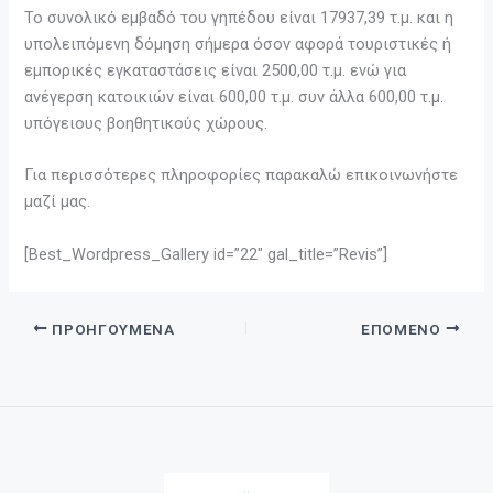
Το συνολικό εμβαδό του γηπέδου είναι 17937,39 τ.μ. και η
υπολειπόμενη δόμηση σήμερα όσον αφορά τουριστικές ή
εμπορικές εγκαταστάσεις είναι 2500,00 τ.μ. ενώ για
ανέγερση κατοικιών είναι 600,00 τ.μ. συν άλλα 600,00 τ.μ.
υπόγειους βοηθητικούς χώρους.
Για περισσότερες πληροφορίες παρακαλώ επικοινωνήστε
μαζί μας.
[Best_Wordpress_Gallery id=”22″ gal_title=”Revis”]
ΠΡΟΗΓΟΎΜΕΝΑ
ΕΠΌΜΕΝΟ