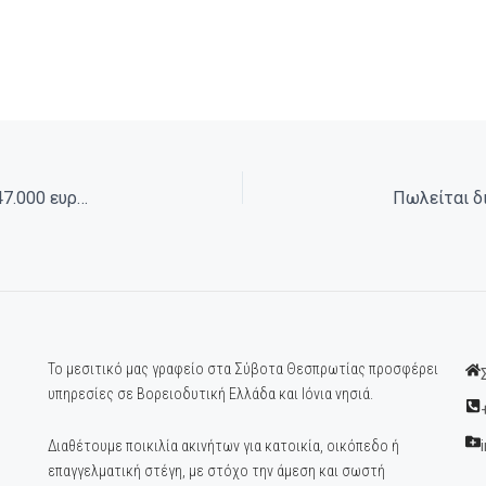
Πωλείται Γκαρσονιέρα 30 τ.μ με αυλή στα Σύβοτα 47.000 ευρώ. (041)
Το μεσιτικό μας γραφείο στα Σύβοτα Θεσπρωτίας προσφέρει
υπηρεσίες σε Βορειοδυτική Ελλάδα και Ιόνια νησιά.
Διαθέτουμε ποικιλία ακινήτων για κατοικία, οικόπεδο ή
επαγγελματική στέγη, με στόχο την άμεση και σωστή