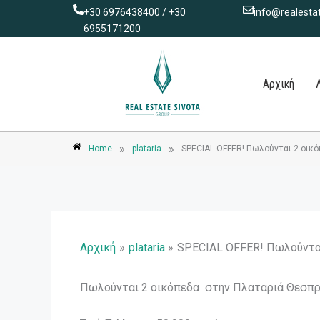
Μετάβαση
+30 6976438400 / +30
info@realestat
στο
6955171200
περιεχόμενο
Αρχική
»
»
Home
plataria
SPECIAL OFFER! Πωλούνται 2 οικό
Αρχική
plataria
SPECIAL OFFER! Πωλούνται
Πωλούνται 2 οικόπεδα στην Πλαταριά Θεσπρ