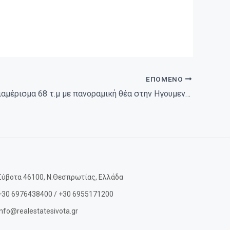
ΕΠΌΜΕΝΟ
Πωλείται διαμέρισμα 68 τ.μ με πανοραμική θέα στην Ηγουμενίτσα 65.000 ευρώ. (076)
Σύβοτα 46100, Ν.Θεσπρωτίας, Ελλάδα
+30 6976438400 / +30 6955171200
info@realestatesivota.gr