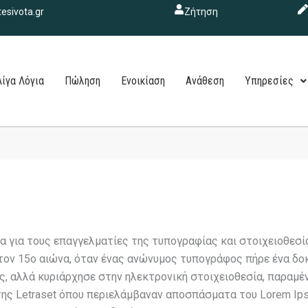
esivota.gr
Ζήτηση
Λίγα Λόγια
Πώληση
Ενοικίαση
Ανάθεση
Υπηρεσίες
α για τους επαγγελματίες της τυπογραφίας και στοιχειοθεσί
ον 15ο αιώνα, όταν ένας ανώνυμος τυπογράφος πήρε ένα δοκί
ες, αλλά κυριάρχησε στην ηλεκτρονική στοιχειοθεσία, παραμ
 της Letraset όπου περιελάμβαναν αποσπάσματα του Lorem Ips