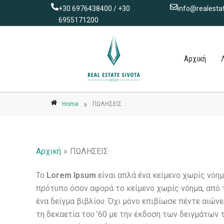
Μετάβαση
+30 6976438400 / +30
info@realestat
στο
6955171200
περιεχόμενο
Αρχική
»
Home
ΠΩΛΗΣΕΙΣ
Αρχική
ΠΩΛΗΣΕΙΣ
Το
Lorem Ipsum
είναι απλά ένα κείμενο χωρίς νόημ
πρότυπο όσον αφορά το κείμενο χωρίς νόημα, από τ
ένα δείγμα βιβλίου. Όχι μόνο επιβίωσε πέντε αιών
τη δεκαετία του ’60 με την έκδοση των δειγμάτων