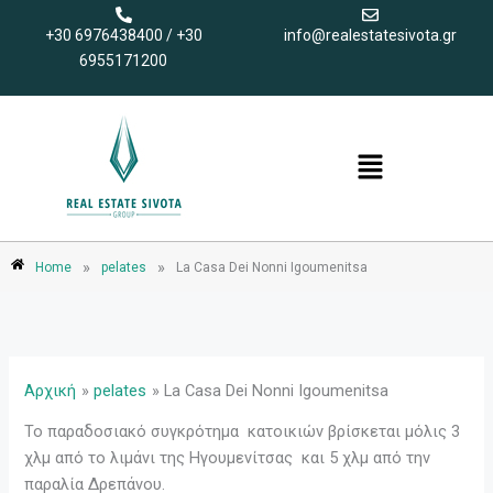
Μετάβαση
+30 6976438400 / +30
info@realestatesivota.gr
στο
6955171200
περιεχόμενο
Menu
»
»
Home
pelates
La Casa Dei Nonni Igoumenitsa
Αρχική
pelates
La Casa Dei Nonni Igoumenitsa
Το παραδοσιακό συγκρότημα κατοικιών βρίσκεται μόλις 3
χλμ από το λιμάνι της Ηγουμενίτσας και 5 χλμ από την
παραλία Δρεπάνου.