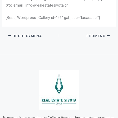
στο email: info@realestatesivota.gr
[Best_Wordpress_Gallery id=”26″ gal_title=”lacasadei”]
ΠΡΟΗΓΟΎΜΕΝΑ
ΕΠΌΜΕΝΟ
Το μεσιτικό μας γραφείο στα Σύβοτα Θεσπρωτίας προσφέρει υπηρεσίες