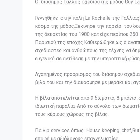
O διάσημος Γάλλος σχεδιαστής μόδας Guy Lar
Γεννήθηκε στην πόλη La Rochelle της Γαλλία
κόσμο της μόδας.Ξεκίνησε την πορεία του δο
της δεκαετίας του 1980 κατείχε περίπου 250
Παρισιού της εποχής.Καθιερώθηκε ως ο αγαπ
σχεδιαστές και ανθρώπους της τέχνης να δημι
ευγενικό σε αντίθεση με την υπεροπτική φύ
Αγαπημένος προορισμός του διάσημου σχεδιασ
βίλα του και την διακόσμησε με μεράκι και 
Η βίλα αποτελείται από 9 δωμάτια, 8 μπάνια ,σ
ιδιωτική παραλία. Από το σύνολο των δωματί
τους κύριους χώρους της βίλας.
Για vip services όπως House keeping ,chef,Bu
επαφή με αξιόλογους επαγγελματίες.