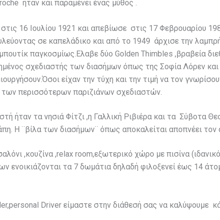
oche ήταν και παραμένει ένας μύθος .
ς στις 16 Ιουλίου 1921 και απεβίωσε στις 17 Φεβρουαρίου 1
υλεύοντας σε καπελάδικο και από το 1949 άρχισε την λαμπρή
 μπουτίκ παγκοσμίως.Ελαβε δύο Golden Thimbles ,βραβεία διε
ημένος σχεδιαστής των διασήμων όπως της Σοφία Λόρεν και
ουργήσουν.Όσοι είχαν την τύχη και την τιμή να τον γνωρίσου
ση των περισσότερων παριζιάνων σχεδιαστών.
τή ήταν τα νησιά Φίτζι ,η Γαλλική Ριβιέρα και τα Σύβοτα Θ
αγάπη. Η ¨βίλα των διασήμων¨ όπως αποκαλείται αποπνέει το
αλόνι ,κουζίνα ,relax room,εξωτερικό χώρο με πισίνα (ιδανικό
ων ενοικιάζονται τα 7 δωμάτια δηλαδή φιλοξενεί έως 14 άτο
tler,personal Driver είμαστε στην διάθεσή σας να καλύψουμε 