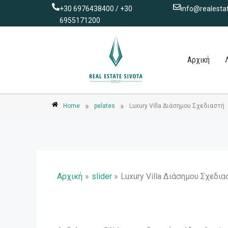
Μετάβαση
+30 6976438400 / +30
info@realestat
στο
6955171200
περιεχόμενο
Αρχική
»
»
Home
pelates
Luxury Villa Διάσημου Σχεδιαστή
Αρχική
slider
Luxury Villa Διάσημου Σχεδια