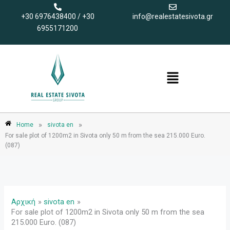
Μετάβαση
+30 6976438400 / +30
info@realestatesivota.gr
στο
6955171200
περιεχόμενο
Menu
»
»
Home
sivota en
For sale plot of 1200m2 in Sivota only 50 m from the sea 215.000 Euro.
(087)
Αρχική
sivota en
For sale plot of 1200m2 in Sivota only 50 m from the sea
215.000 Euro. (087)