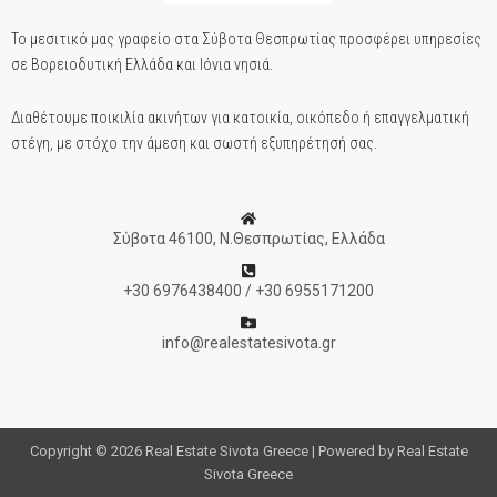
Το μεσιτικό μας γραφείο στα Σύβοτα Θεσπρωτίας προσφέρει υπηρεσίες
σε Βορειοδυτική Ελλάδα και Ιόνια νησιά.
Διαθέτουμε ποικιλία ακινήτων για κατοικία, οικόπεδο ή επαγγελματική
στέγη, με στόχο την άμεση και σωστή εξυπηρέτησή σας.
Σύβοτα 46100, Ν.Θεσπρωτίας, Ελλάδα
+30 6976438400 / +30 6955171200
info@realestatesivota.gr
Copyright © 2026 Real Estate Sivota Greece | Powered by Real Estate
Sivota Greece