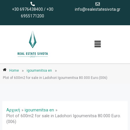
Μετάβαση
+30 6976438400 / +30
info@realestatesivota.gr
στο
6955171200
περιεχόμενο
Menu
»
»
Home
igoumenitsa en
Plot of 600m2 for sale in Ladohori Igoumenitsa 80.000 Euro.(006)
Αρχική
igoumenitsa en
Plot of 600m2 for sale in Ladohori Igoumenitsa 80.000 Euro.
(006)