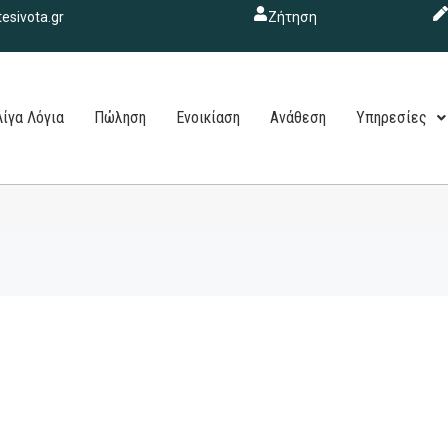
esivota.gr
Ζήτηση
Λίγα Λόγια
Πώληση
Ενοικίαση
Ανάθεση
Υπηρεσίες