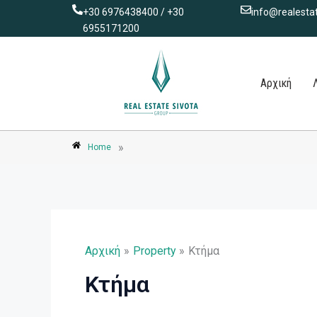
Αναζήτηση
Μετάβαση
+30 6976438400 / +30
info@realestat
για:
στο
6955171200
περιεχόμενο
Αρχική
»
Home
Αρχική
Property
Κτήμα
Κτήμα