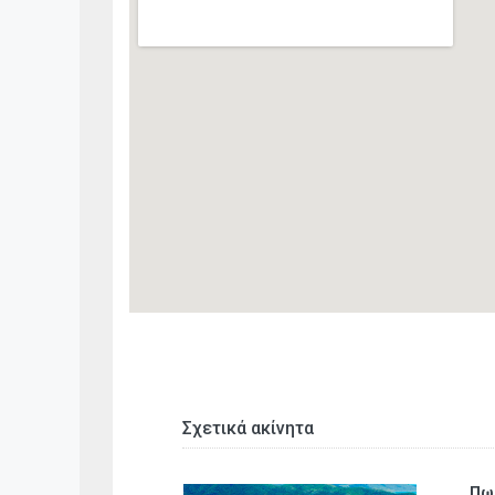
Σχετικά ακίνητα
 οικόπεδο με 2.849,20 τ.μ. στο