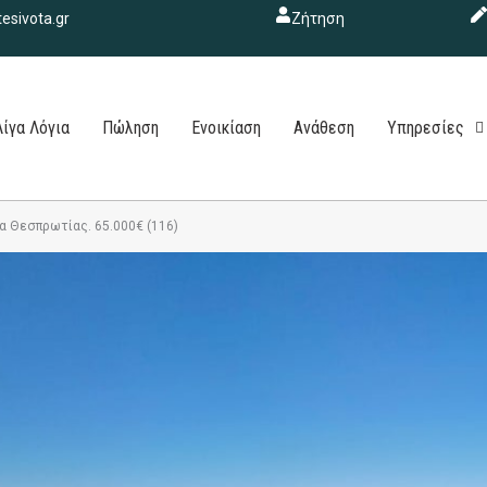
esivota.gr
Ζήτηση
Λίγα Λόγια
Πώληση
Ενοικίαση
Ανάθεση
Υπηρεσίες
α Θεσπρωτίας. 65.000€ (116)