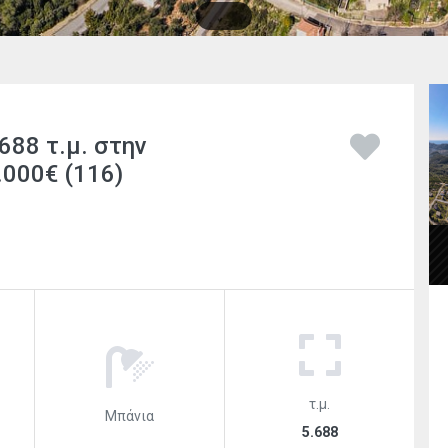
Go
to
slide
1
688 τ.μ. στην
000€ (116)
τ.μ.
Μπάνια
5.688