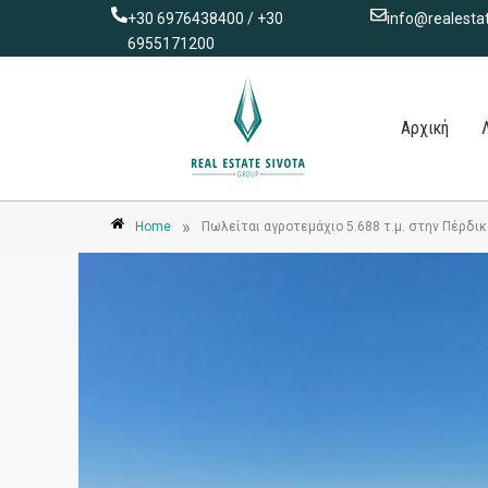
Μετάβαση
+30 6976438400 / +30
info@realestat
στο
6955171200
περιεχόμενο
Αρχική
»
Home
Πωλείται αγροτεμάχιο 5.688 τ.μ. στην Πέρδικ