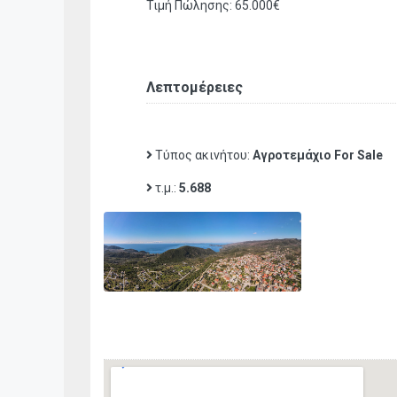
Τιμή Πώλησης: 65.000€
Λεπτομέρειες
Τύπος ακινήτου:
Αγροτεμάχιο For Sale
τ.μ.:
5.688