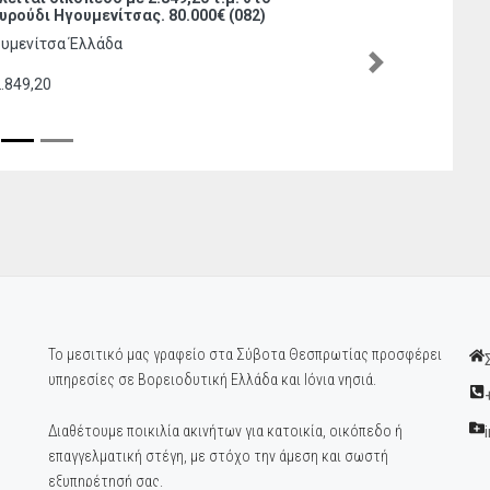
Μεσοβούνι Θεσπρωτίας 280.000€ ( 066)
Μεσοβούνι Ηγουμενίτσα Έλλάδα
Next
106,2
2Υπνοδωμάτια
2Μπάνια
Το μεσιτικό μας γραφείο στα Σύβοτα Θεσπρωτίας προσφέρει
υπηρεσίες σε Βορειοδυτική Ελλάδα και Ιόνια νησιά.
Διαθέτουμε ποικιλία ακινήτων για κατοικία, οικόπεδο ή
επαγγελματική στέγη, με στόχο την άμεση και σωστή
εξυπηρέτησή σας.