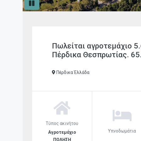
Pause
slide
rotation
Πωλείται αγροτεμάχιο 5.
Πέρδικα Θεσπρωτίας. 65.
Πέρδικα Έλλάδα
Τύπος ακινήτου
Υπνοδωμάτια
Αγροτεμάχιο
ΠΩΛΗΣΗ