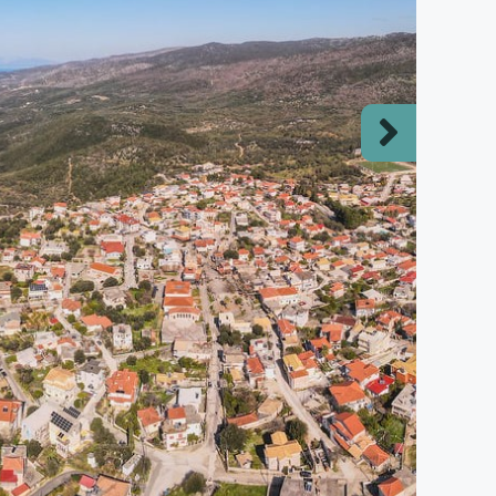
Next
slide