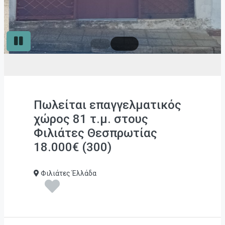
Go
Go
Pause
to
to
slide
slide
slide
1
rotation
2
Πωλείται επαγγελματικός
χώρος 81 τ.μ. στους
Φιλιάτες Θεσπρωτίας
18.000€ (300)
Φιλιάτες Έλλάδα