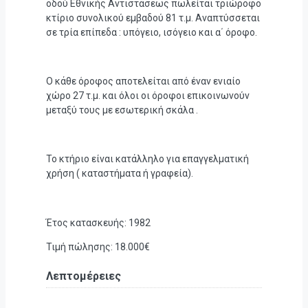
οδού Εθνικής Αντιστάσεως πωλείται τριώροφο
κτίριο συνολικού εμβαδού 81 τ.μ. Αναπτύσσεται
σε τρία επίπεδα : υπόγειο, ισόγειο και α΄ όροφο.
Ο κάθε όροφος αποτελείται από έναν ενιαίο
χώρο 27 τ.μ. και όλοι οι όροφοι επικοινωνούν
μεταξύ τους με εσωτερική σκάλα .
Το κτήριο είναι κατάλληλο για επαγγελματική
χρήση ( καταστήματα ή γραφεία).
Έτος κατασκευής: 1982
Τιμή πώλησης: 18.000€
Λεπτομέρειες