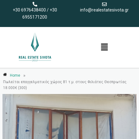
Μετάβαση
+30 6976438400 / +30
info@realestatesivota.gr
στο
6955171200
περιεχόμενο
Menu
»
Home
Πωλείται επαγγελματικός χώρος 81 τ.μ. στους Φιλιάτες Θεσπρωτίας
18.000€ (300)