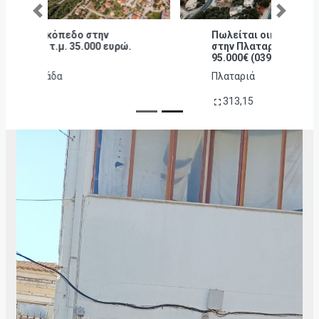
Previous
Next
Πωλείται οικόπεδο 313,15 τ.μ.
στην Πλαταριά Θεσπρωτίας
95.000€ (039)
Πλαταριά
313,15