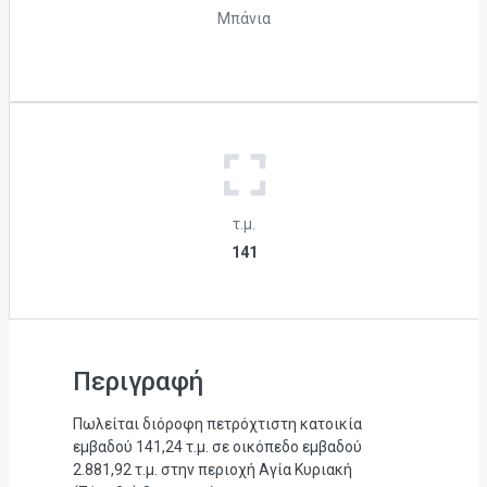
Μπάνια
τ.μ.
141
Περιγραφή
Πωλείται διόροφη πετρόχτιστη κατοικία
εμβαδού 141,24 τ.μ. σε οικόπεδο εμβαδού
2.881,92 τ.μ. στην περιοχή Αγία Κυριακή