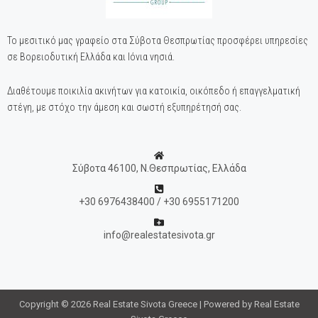
Το μεσιτικό μας γραφείο στα Σύβοτα Θεσπρωτίας προσφέρει υπηρεσίες
σε Βορειοδυτική Ελλάδα και Ιόνια νησιά.
Διαθέτουμε ποικιλία ακινήτων για κατοικία, οικόπεδο ή επαγγελματική
στέγη, με στόχο την άμεση και σωστή εξυπηρέτησή σας.
Σύβοτα 46100, Ν.Θεσπρωτίας, Ελλάδα
+30 6976438400 / +30 6955171200
info@realestatesivota.gr
Copyright © 2026 Real Estate Sivota Greece | Powered by Real Estate