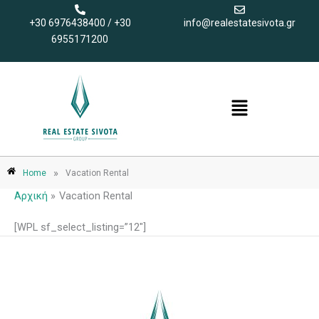
Μετάβαση
+30 6976438400 / +30
info@realestatesivota.gr
στο
6955171200
περιεχόμενο
Menu
»
Home
Vacation Rental
Αρχική
Vacation Rental
[WPL sf_select_listing=”12″]