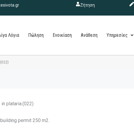
esivota.gr
Ζήτηση
Λίγα Λόγια
Πώληση
Ενοικίαση
Ανάθεση
Υπηρεσίες
.(022)
 in plataria.(022)
h building permit 250 m2.